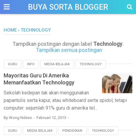
-->
BUYA SORTA BLOGGER
HOME
›
TECHNOLOGY
Tampilkan postingan dengan label
Technology
.
Tampilkan semua postingan
GURU
INFO
MEDIA BELAJAR
TECHNOLOGY
Mayoritas Guru Di Amerika
Memanfaatkan Technologgy
Sekolah kedepan tak akan menggunakan
papantulis serta kapur, atau whiteboard serta spidol, tetapi
computer. sejumlah 91% guru di amerika tel...
By
Wong Ndeso
Februari 12, 2013
GURU
MEDIA BELAJAR
PENDIDIKAN
TECHNOLOGY