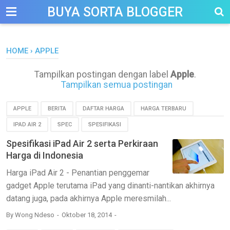
-->
BUYA SORTA BLOGGER
HOME
›
APPLE
Tampilkan postingan dengan label
Apple
.
Tampilkan semua postingan
APPLE
BERITA
DAFTAR HARGA
HARGA TERBARU
IPAD AIR 2
SPEC
SPESIFIKASI
Spesifikasi iPad Air 2 serta Perkiraan
Harga di Indonesia
Harga iPad Air 2 - Penantian penggemar
gadget Apple terutama iPad yang dinanti-nantikan akhirnya
datang juga, pada akhirnya Apple meresmilah...
By
Wong Ndeso
Oktober 18, 2014