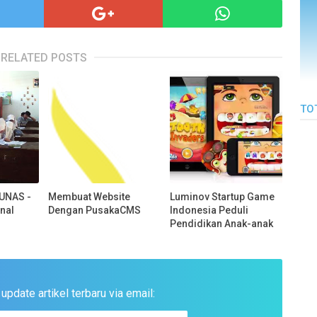
RELATED POSTS
TO
 UNAS -
Membuat Website
Luminov Startup Game
onal
Dengan PusakaCMS
Indonesia Peduli
Pendidikan Anak-anak
pdate artikel terbaru via email: