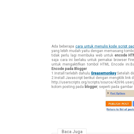
Ada beberapa
cara untuk menulis kode script pa
yang lebih mudah yaitu dengan memasang tombo
tidak perlu lagi membuka web untuk
encode HT
saja cara ini berlaku untuk pemakai browser Fir
untuk mengaktifkan tombol HTML Encode ini.Ba
Encode pada Blogger
1.Install terlebih dahulu
Greasemonkey
.Setelah di
2.Install Javascript berikut dengan mengklik link d
http://userscripts.org/scripts/source/42696.user
kolom posting pada
blogger
, seperti pada gambar 
Baca Juga