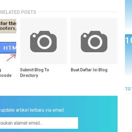
RELATED POSTS
g
Submit Blog To
Buat Daftar Isi Blog
ncode
Directory
TO
pdate artikel terbaru via email: