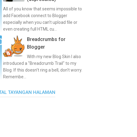
All of you know that seems impossible to
add Facebook connect to Blogger
especially when you can’t upload file or
even creating full HTML cu...
Breadcrumbs for
Blogger
With my new Blog Skin I also
introduced a "Breadcrumb Trail" to my
Blog. If this doesn't ring a bell, don't worry.
Remembe...
TAL TAYANGAN HALAMAN