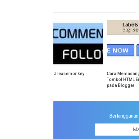
Greasemonkey
Cara Memasan
Tombol HTML E
pada Blogger
Berlangganan u