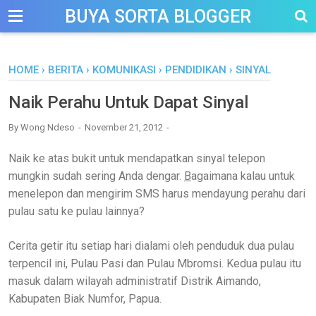
-->
BUYA SORTA BLOGGER
HOME
›
BERITA
›
KOMUNIKASI
›
PENDIDIKAN
›
SINYAL
Naik Perahu Untuk Dapat Sinyal
By
Wong Ndeso
November 21, 2012
Naik ke atas bukit untuk mendapatkan sinyal telepon
mungkin sudah sering Anda dengar.
B
agaimana kalau untuk
menelepon dan mengirim SMS harus mendayung perahu dari
pulau satu ke pulau lainnya?
Cerita getir itu setiap hari dialami oleh penduduk dua pulau
terpencil ini, Pulau Pasi dan Pulau Mbromsi. Kedua pulau itu
masuk dalam wilayah administratif Distrik Aimando,
Kabupaten Biak Numfor, Papua.